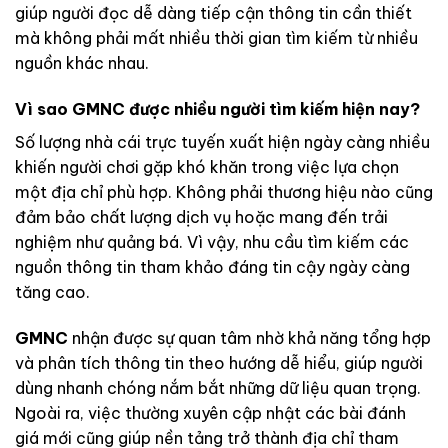
giúp người đọc dễ dàng tiếp cận thông tin cần thiết
mà không phải mất nhiều thời gian tìm kiếm từ nhiều
nguồn khác nhau.
Vì sao GMNC được nhiều người tìm kiếm hiện nay?
Số lượng nhà cái trực tuyến xuất hiện ngày càng nhiều
khiến người chơi gặp khó khăn trong việc lựa chọn
một địa chỉ phù hợp. Không phải thương hiệu nào cũng
đảm bảo chất lượng dịch vụ hoặc mang đến trải
nghiệm như quảng bá. Vì vậy, nhu cầu tìm kiếm các
nguồn thông tin tham khảo đáng tin cậy ngày càng
tăng cao.
GMNC
nhận được sự quan tâm nhờ khả năng tổng hợp
và phân tích thông tin theo hướng dễ hiểu, giúp người
dùng nhanh chóng nắm bắt những dữ liệu quan trọng.
Ngoài ra, việc thường xuyên cập nhật các bài đánh
giá mới cũng giúp nền tảng trở thành địa chỉ tham