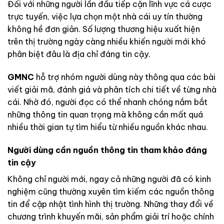
Đối với những người lần đầu tiếp cận lĩnh vực cá cược
trực tuyến, việc lựa chọn một nhà cái uy tín thường
không hề đơn giản. Số lượng thương hiệu xuất hiện
trên thị trường ngày càng nhiều khiến người mới khó
phân biệt đâu là địa chỉ đáng tin cậy.
GMNC
hỗ trợ nhóm người dùng này thông qua các bài
viết giải mã, đánh giá và phân tích chi tiết về từng nhà
cái. Nhờ đó, người đọc có thể nhanh chóng nắm bắt
những thông tin quan trọng mà không cần mất quá
nhiều thời gian tự tìm hiểu từ nhiều nguồn khác nhau.
Người dùng cần nguồn thông tin tham khảo đáng
tin cậy
Không chỉ người mới, ngay cả những người đã có kinh
nghiệm cũng thường xuyên tìm kiếm các nguồn thông
tin để cập nhật tình hình thị trường. Những thay đổi về
chương trình khuyến mãi, sản phẩm giải trí hoặc chính