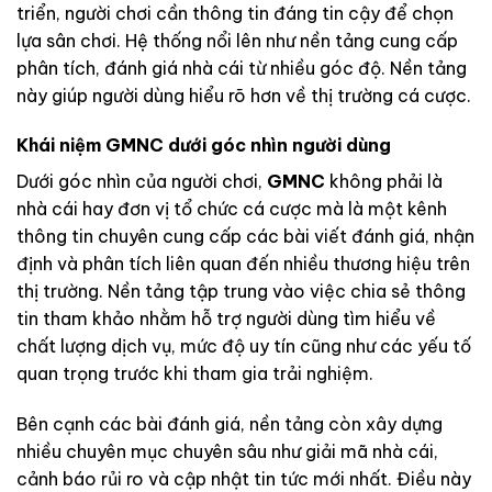
triển, người chơi cần thông tin đáng tin cậy để chọn
lựa sân chơi. Hệ thống nổi lên như nền tảng cung cấp
phân tích, đánh giá nhà cái từ nhiều góc độ. Nền tảng
này giúp người dùng hiểu rõ hơn về thị trường cá cược.
Khái niệm GMNC dưới góc nhìn người dùng
Dưới góc nhìn của người chơi,
GMNC
không phải là
nhà cái hay đơn vị tổ chức cá cược mà là một kênh
thông tin chuyên cung cấp các bài viết đánh giá, nhận
định và phân tích liên quan đến nhiều thương hiệu trên
thị trường. Nền tảng tập trung vào việc chia sẻ thông
tin tham khảo nhằm hỗ trợ người dùng tìm hiểu về
chất lượng dịch vụ, mức độ uy tín cũng như các yếu tố
quan trọng trước khi tham gia trải nghiệm.
Bên cạnh các bài đánh giá, nền tảng còn xây dựng
nhiều chuyên mục chuyên sâu như giải mã nhà cái,
cảnh báo rủi ro và cập nhật tin tức mới nhất. Điều này