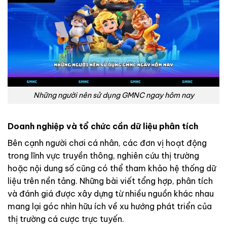
Những người nên sử dụng GMNC ngay hôm nay
Doanh nghiệp và tổ chức cần dữ liệu phân tích
Bên cạnh người chơi cá nhân, các đơn vị hoạt động
trong lĩnh vực truyền thông, nghiên cứu thị trường
hoặc nội dung số cũng có thể tham khảo hệ thống dữ
liệu trên nền tảng. Những bài viết tổng hợp, phân tích
và đánh giá được xây dựng từ nhiều nguồn khác nhau
mang lại góc nhìn hữu ích về xu hướng phát triển của
thị trường cá cược trực tuyến.