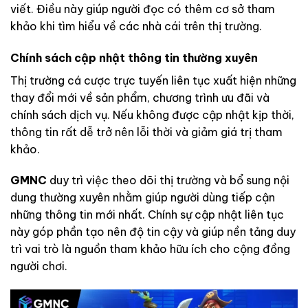
viết. Điều này giúp người đọc có thêm cơ sở tham
khảo khi tìm hiểu về các nhà cái trên thị trường.
Chính sách cập nhật thông tin thường xuyên
Thị trường cá cược trực tuyến liên tục xuất hiện những
thay đổi mới về sản phẩm, chương trình ưu đãi và
chính sách dịch vụ. Nếu không được cập nhật kịp thời,
thông tin rất dễ trở nên lỗi thời và giảm giá trị tham
khảo.
GMNC
duy trì việc theo dõi thị trường và bổ sung nội
dung thường xuyên nhằm giúp người dùng tiếp cận
những thông tin mới nhất. Chính sự cập nhật liên tục
này góp phần tạo nên độ tin cậy và giúp nền tảng duy
trì vai trò là nguồn tham khảo hữu ích cho cộng đồng
người chơi.