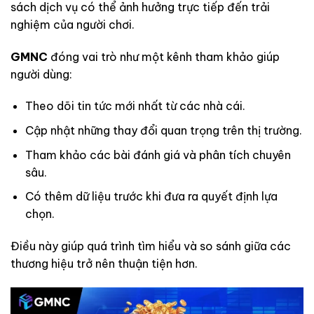
sách dịch vụ có thể ảnh hưởng trực tiếp đến trải
nghiệm của người chơi.
GMNC
đóng vai trò như một kênh tham khảo giúp
người dùng:
Theo dõi tin tức mới nhất từ các nhà cái.
Cập nhật những thay đổi quan trọng trên thị trường.
Tham khảo các bài đánh giá và phân tích chuyên
sâu.
Có thêm dữ liệu trước khi đưa ra quyết định lựa
chọn.
Điều này giúp quá trình tìm hiểu và so sánh giữa các
thương hiệu trở nên thuận tiện hơn.